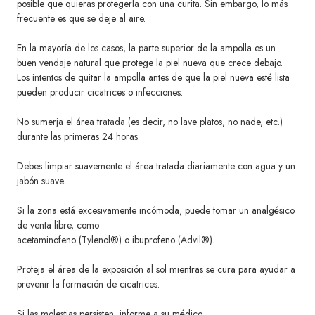
posible que quieras protegerla con una curita. Sin embargo,
lo más
frecuente es que se deje al aire.
En la mayoría de los casos, la parte superior de la ampolla es un
buen vendaje natural que protege la piel nueva que crece debajo.
Los intentos de quitar la ampolla antes de que la piel nueva esté lista
pueden producir cicatrices o infecciones.
No sumerja el área tratada (es decir, no lave platos, no nade, etc.)
durante las primeras 24 horas.
Debes limpiar suavemente el área tratada diariamente con agua y un
jabón suave.
Si la zona está excesivamente incómoda, puede tomar un analgésico
de venta libre, como
acetaminofeno (Tylenol®) o ibuprofeno (Advil®).
Proteja el área de la exposición al sol mientras se cura para ayudar a
prevenir la formación de cicatrices.
Si las molestias persisten, informe a su médico.