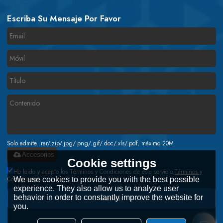
Escriba Su Mensaje Por Favor
Solo admite .rar/.zip/.jpg/.png/.gif/.doc/.xls/.pdf, máximo 20M
Accesorios
Cookie settings
He leido y acepto los Términos y Condiciones de este servicio,
Términos y
Condiciones
We use cookies to provide you with the best possible
experience. They also allow us to analyze user
behavior in order to constantly improve the website for
Mandar
you.