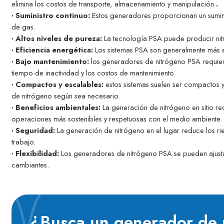
elimina los costos de transporte, almacenamiento y manipulación
.
· Suministro continuo:
Estos generadores proporcionan un sumini
de gas.
· Altos niveles de pureza:
La tecnología PSA puede producir nitr
· Eficiencia energética:
Los sistemas PSA son generalmente más ef
· Bajo mantenimiento:
los generadores de nitrógeno PSA requier
tiempo de inactividad y los costos de mantenimiento.
· Compactos y escalables:
estos sistemas suelen ser compactos y
de nitrógeno según sea necesario.
· Beneficios ambientales:
La generación de nitrógeno en sitio re
operaciones más sostenibles y respetuosas con el medio ambiente.
· Seguridad:
La generación de nitrógeno en el lugar reduce los ri
trabajo.
· Flexibilidad:
Los generadores de nitrógeno PSA se pueden ajustar
cambiantes.
¿Busca un generador de 