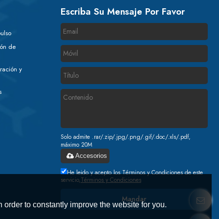
Escriba Su Mensaje Por Favor
ulso
ión de
ración y
s
Solo admite .rar/.zip/.jpg/.png/.gif/.doc/.xls/.pdf,
máximo 20M
Accesorios
He leido y acepto los Términos y Condiciones de este
servicio,
Términos y Condiciones
Mandar
 order to constantly improve the website for you.