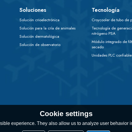
Soluciones
Tecnología
Solución crioelectrónica
Croycooler de tubo de p
Solución para la cría de animales
Tecnología de generac
nitrógeno PSA
Solución dermatológica
Módulo integrado de filt
Solución de observatorio
secado
Unidades PLC confiable
Cookie settings
ible experience. They also allow us to analyze user behavior in