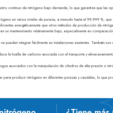
stro continuo de nitrógeno bajo demanda, lo que garantiza que las ope
ógeno en varios niveles de pureza, a menudo hasta el 99,999 %, que p
icientes energéticamente que otros métodos de producción de nitrógen
en un mantenimiento relativamente bajo, especialmente en comparació
 se pueden integrar fácilmente en instalaciones existentes. También so
duce la huella de carbono asociada con el transporte y almacenamiento 
esgos asociados con la manipulación de cilindros de alta presión o nit
 para producir nitrógeno en diferentes purezas y caudales, lo que prop
nitrógeno
¿Tiene más 