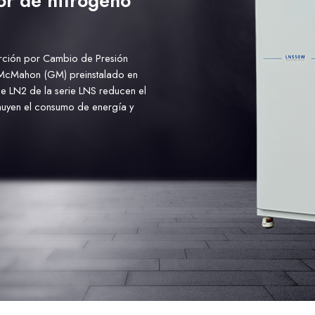
or de nitrógeno
rción por Cambio de Presión
d-McMahon (GM) preinstalado en
de LN2 de la serie LNS reducen el
nuyen el consumo de energía y