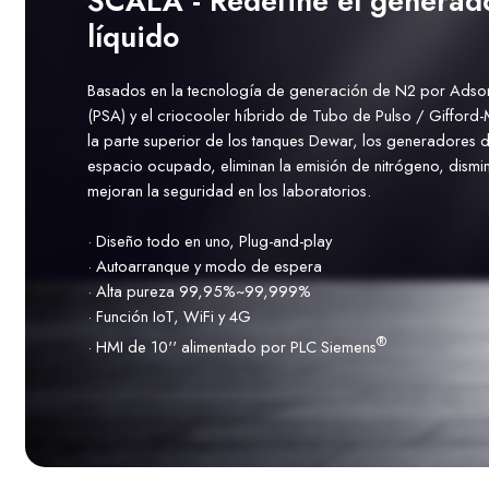
SCALA - Redefine el generad
líquido
Basados en la tecnología de generación de N2 por Adso
(PSA) y el criocooler híbrido de Tubo de Pulso / Giffor
la parte superior de los tanques Dewar, los generadores 
espacio ocupado, eliminan la emisión de nitrógeno, dismi
mejoran la seguridad en los laboratorios.
· Diseño todo en uno, Plug-and-play
· Autoarranque y modo de espera
· Alta pureza 99,95%~99,999%
· Función IoT, WiFi y 4G
®
· HMI de 10'' alimentado por PLC Siemens