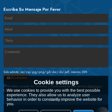
Escriba Su Mensaje Por Favor
Solo admite .rar/.zip/.jpg/.png/.gif/.doc/.xls/.pdf, máximo 20M
Accesorios
Cookie settings
He leido y acepto los Términos y Condiciones de este servicio,
Términos y
Condiciones
We use cookies to provide you with the best possible
experience. They also allow us to analyze user
behavior in order to constantly improve the website for
Mandar
you.