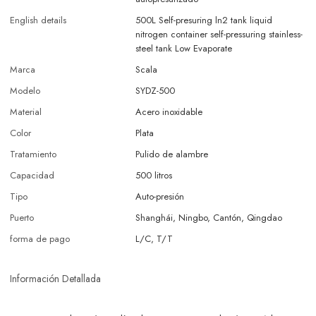
English details
500L Self-presuring ln2 tank liquid
nitrogen container self-pressuring stainless-
steel tank Low Evaporate
Marca
Scala
Modelo
SYDZ-500
Material
Acero inoxidable
Color
Plata
Tratamiento
Pulido de alambre
Capacidad
500 litros
Tipo
Auto-presión
Puerto
Shanghái, Ningbo, Cantón, Qingdao
forma de pago
L/C, T/T
Información Detallada