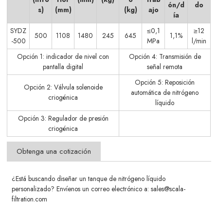
ón/d
do
s)
(mm)
(kg)
ajo
ía
SYDZ
≤0,1
≥12
500
1108
1480
245
645
1,1%
-500
MPa
l/min
Opción 1: indicador de nivel con
Opción 4: Transmisión de
pantalla digital
señal remota
Opción 5: Reposición
Opción 2: Válvula solenoide
automática de nitrógeno
criogénica
líquido
Opción 3: Regulador de presión
criogénica
Obtenga una cotización
¿Está buscando diseñar un tanque de nitrógeno líquido
personalizado? Envíenos un correo electrónico a: sales@scala-
filtration.com