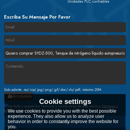
Unidades PLC confiables
Escriba Su Mensaje Por Favor
Solo admite .rar/.zip/.jpg/.png/.gif/.doc/.xls/.pdf, máximo 20M
Accesorios
Cookie settings
He leido y acepto los Términos y Condiciones de este servicio,
Términos y
Condiciones
We use cookies to provide you with the best possible
experience. They also allow us to analyze user
behavior in order to constantly improve the website for
Mandar
you.