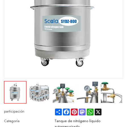
Share
Facebook
Pinterest
Mastodon
WhatsApp
X
participación
Categoría
Tanque de nitrógeno líquido
autopresurizado