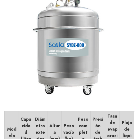
Tasa
Capa
Diám
Peso
Presi
de
Flujo
cida
etro
Altur
Peso
com
ón
Mod
evap
de
d
exte
a
vacío
plet
de
elo
oraci
líqui
(litro
rior
(mm)
(kg)
o
trab