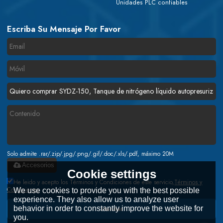
Unidades PLC confiables
Escriba Su Mensaje Por Favor
Solo admite .rar/.zip/.jpg/.png/.gif/.doc/.xls/.pdf, máximo 20M
Accesorios
Cookie settings
He leido y acepto los Términos y Condiciones de este servicio,
Términos y
Condiciones
We use cookies to provide you with the best possible
experience. They also allow us to analyze user
behavior in order to constantly improve the website for
Mandar
you.