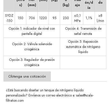
ón/d
do
s)
(mm)
(kg)
ajo
ía
SYDZ
≤0,1
≥8
150
706
1220
95
230
1,1%
-150
MPa
l/min
Opción 1: indicador de nivel con
Opción 4: Transmisión de
pantalla digital
señal remota
Opción 5: Reposición
Opción 2: Válvula solenoide
automática de nitrógeno
criogénica
líquido
Opción 3: Regulador de presión
criogénica
Obtenga una cotización
¿Está buscando diseñar un tanque de nitrógeno líquido
personalizado? Envíenos un correo electrónico a: sales@scala-
filtration.com