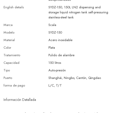
English details
SYDZ-150, 150L LN2 dispensing and
storage liquid nitrogen tank self-pressuring
stainless-steel tank
Marca
Scala
Modelo
SYDZ-150
Material
Acero inoxidable
Color
Plata
Tratamiento
Pulido de alambre
Capacidad
150 litros
Tipo
Auto-presión
Puerto
Shanghái, Ningbo, Cantón, Qingdao
forma de pago
L/C, T/T
Información Detallada