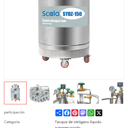
Share
Facebook
Pinterest
Mastodon
WhatsApp
X
participación
Categoría
Tanque de nitrógeno líquido
autopresurizado