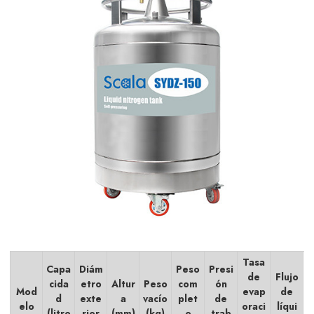
Tasa
Capa
Diám
Peso
Presi
de
Flujo
cida
etro
Altur
Peso
com
ón
Mod
evap
de
d
exte
a
vacío
plet
de
elo
oraci
líqui
(litro
rior
(mm)
(kg)
o
trab