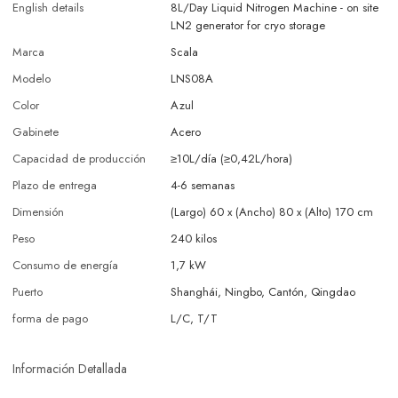
English details
8L/Day Liquid Nitrogen Machine - on site
LN2 generator for cryo storage
Marca
Scala
Modelo
LNS08A
Color
Azul
Gabinete
Acero
Capacidad de producción
≥10L/día (≥0,42L/hora)
Plazo de entrega
4-6 semanas
Dimensión
(Largo) 60 x (Ancho) 80 x (Alto) 170 cm
Peso
240 kilos
Consumo de energía
1,7 kW
Puerto
Shanghái, Ningbo, Cantón, Qingdao
forma de pago
L/C, T/T
Información Detallada